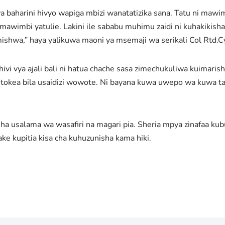
wa baharini hivyo wapiga mbizi wanatatizika sana. Tatu ni maw
mawimbi yatulie. Lakini ile sababu muhimu zaidi ni kuhakikis
ishwa,” haya yalikuwa maoni ya msemaji wa serikali Col Rtd.
hivi vya ajali bali ni hatua chache sasa zimechukuliwa kuimari
tokea bila usaidizi wowote. Ni bayana kuwa uwepo wa kuwa taya
a usalama wa wasafiri na magari pia. Sheria mpya zinafaa kubun
e kupitia kisa cha kuhuzunisha kama hiki.