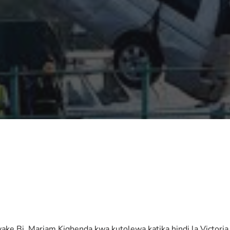
ake Bi. Mariam Kighenda kwa kutolewa katika hindi la Victoria