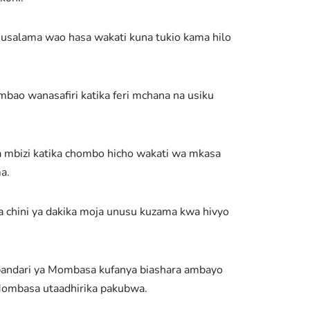
a usalama wao hasa wakati kuna tukio kama hilo
bao wanasafiri katika feri mchana na usiku
 mbizi katika chombo hicho wakati wa mkasa
a.
ua chini ya dakika moja unusu kuzama kwa hivyo
 bandari ya Mombasa kufanya biashara ambayo
 Mombasa utaadhirika pakubwa.