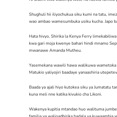
Shughuli hii iliyochukua siku kumi na tatu, im
wao ambao wamesumbuka usiku kucha. Japo b
Hata hivyo, Shirika la Kenya Ferry limekabiliwa
kwa gari moja kwenye bahari hindi mnamo Septem
mwanawe Amanda Mutheu.
Yasemekana wawili hawa walikuwa wametoka ku
Matukio yaliyojiri baadaye yanaashiria utepet
Baada ya ajali hiyo kutokea siku ya Jumatatu t
kuna meli nne katika kivukio cha Likoni.
Wakenya kupitia mtandao huo walituma jumbe
familia ya walioadhirika badala ya kuwaambia w