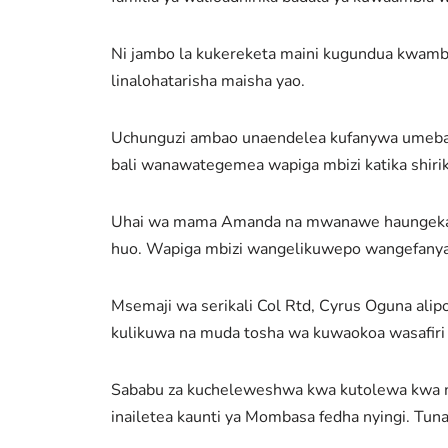
Ni jambo la kukereketa maini kugundua kwamba 
linalohatarisha maisha yao.
Uchunguzi ambao unaendelea kufanywa umebaini 
bali wanawategemea wapiga mbizi katika shirika
Uhai wa mama Amanda na mwanawe haungekatizw
huo. Wapiga mbizi wangelikuwepo wangefanya h
Msemaji wa serikali Col Rtd, Cyrus Oguna alip
kulikuwa na muda tosha wa kuwaokoa wasafiri
Sababu za kucheleweshwa kwa kutolewa kwa mii
inailetea kaunti ya Mombasa fedha nyingi. Tu