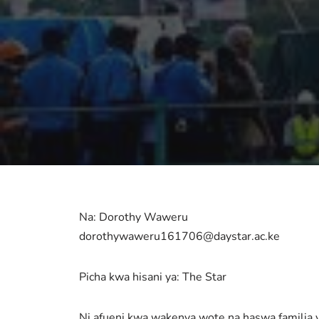
Na: Dorothy Waweru
dorothywaweru161706@daystar.ac.ke
Picha kwa hisani ya: The Star
Ni afueni kwa wakenya wote na haswa familia y