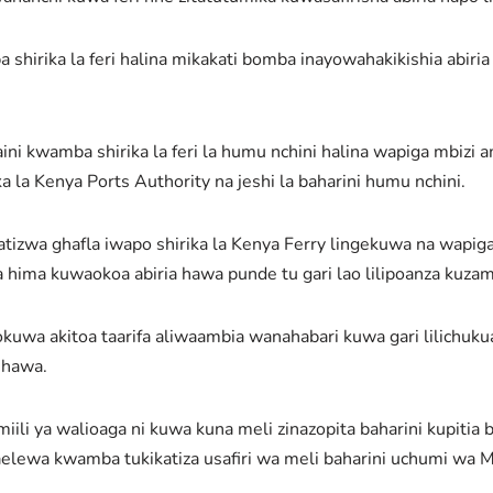
shirika la feri halina mikakati bomba inayowahakikishia abiri
kwamba shirika la feri la humu nchini halina wapiga mbizi am
 la Kenya Ports Authority na jeshi la baharini humu nchini.
a ghafla iwapo shirika la Kenya Ferry lingekuwa na wapiga
ima kuwaokoa abiria hawa punde tu gari lao lilipoanza kuzam
okuwa akitoa taarifa aliwaambia wanahabari kuwa gari lilichuk
 hawa.
li ya walioaga ni kuwa kuna meli zinazopita baharini kupitia
naelewa kwamba tukikatiza usafiri wa meli baharini uchumi wa