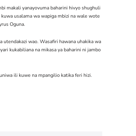
imbi makali yanayovuma baharini hivyo shughuli
ha kuwa usalama wa wapiga mbizi na wale wote
Cyrus Oguna.
sha utendakazi wao. Wasafiri hawana uhakika wa
ri kukabiliana na mikasa ya baharini ni jambo
iwa ili kuwe na mpangilio katika feri hizi.