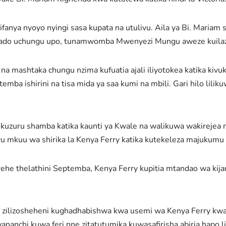
ezifanya nyoyo nyingi sasa kupata na utulivu. Aila ya Bi. Maria
ado uchungu upo, tunamwomba Mwenyezi Mungu aweze kuilaza
 na mashtaka chungu nzima kufuatia ajali iliyotokea katika kivuk
ba ishirini na tisa mida ya saa kumi na mbili. Gari hilo liliku
zuru shamba katika kaunti ya Kwale na walikuwa wakirejea n
evu mkuu wa shirika la Kenya Ferry katika kutekeleza majukumu 
arehe thelathini Septemba, Kenya Ferry kupitia mtandao wa kija
 zilizosheheni kughadhabishwa kwa usemi wa Kenya Ferry kw
ananchi kuwa feri nne zitatutumika kuwasafirisha abiria hapo li