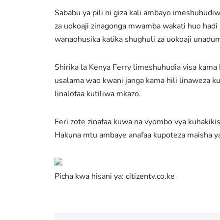
Sababu ya pili ni giza kali ambayo imeshuhudi
za uokoaji zinagonga mwamba wakati huo hadi 
wanaohusika katika shughuli za uokoaji unadum
Shirika la Kenya Ferry limeshuhudia visa kama 
usalama wao kwani janga kama hili linaweza ku
linalofaa kutiliwa mkazo.
Feri zote zinafaa kuwa na vyombo vya kuhakikish
Hakuna mtu ambaye anafaa kupoteza maisha yak
Picha kwa hisani ya: citizentv.co.ke