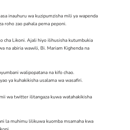
m sasa inauhuru wa kuzipumzisha mili ya wapenda
 roho zao pahala pema peponi.
o cha Likoni. Ajali hiyo ilihusisha kutumbukia
wa na abiria wawili, Bi. Mariam Kighenda na
yumbani walipopatana na kifo chao.
yao ya kuhakikisha usalama wa wasafiri.
mii wa twitter ilitangaza kuwa watahakikisha
ani la muhimu lilikuwa kuomba msamaha kwa
koni.