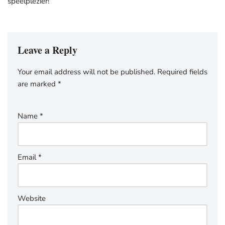
speelplezier!
Leave a Reply
Your email address will not be published.
Required fields
are marked
*
Name
*
Email
*
Website