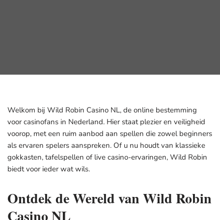
Welkom bij Wild Robin Casino NL, de online bestemming
voor casinofans in Nederland. Hier staat plezier en veiligheid
voorop, met een ruim aanbod aan spellen die zowel beginners
als ervaren spelers aanspreken. Of u nu houdt van klassieke
gokkasten, tafelspellen of live casino-ervaringen, Wild Robin
biedt voor ieder wat wils.
Ontdek de Wereld van Wild Robin
Casino NL