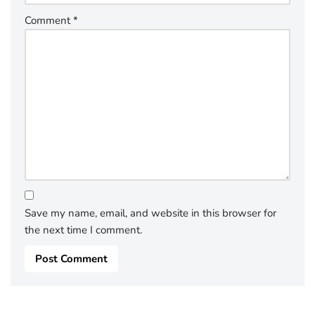
Comment
*
Save my name, email, and website in this browser for
the next time I comment.