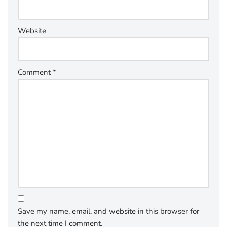
Website
Comment
*
Save my name, email, and website in this browser for
the next time I comment.