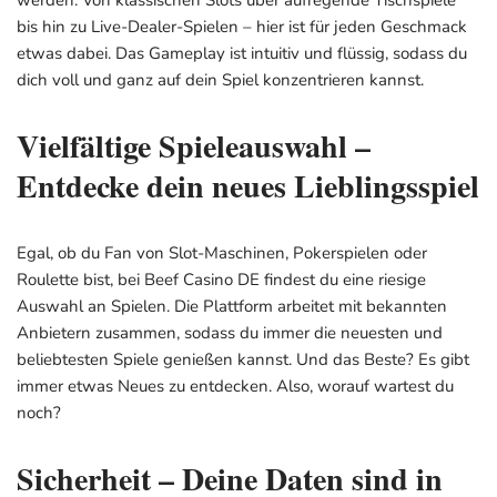
werden. Von klassischen Slots über aufregende Tischspiele
bis hin zu Live-Dealer-Spielen – hier ist für jeden Geschmack
etwas dabei. Das Gameplay ist intuitiv und flüssig, sodass du
dich voll und ganz auf dein Spiel konzentrieren kannst.
Vielfältige Spieleauswahl –
Entdecke dein neues Lieblingsspiel
Egal, ob du Fan von Slot-Maschinen, Pokerspielen oder
Roulette bist, bei Beef Casino DE findest du eine riesige
Auswahl an Spielen. Die Plattform arbeitet mit bekannten
Anbietern zusammen, sodass du immer die neuesten und
beliebtesten Spiele genießen kannst. Und das Beste? Es gibt
immer etwas Neues zu entdecken. Also, worauf wartest du
noch?
Sicherheit – Deine Daten sind in