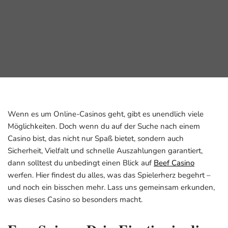
Wenn es um Online-Casinos geht, gibt es unendlich viele
Möglichkeiten. Doch wenn du auf der Suche nach einem
Casino bist, das nicht nur Spaß bietet, sondern auch
Sicherheit, Vielfalt und schnelle Auszahlungen garantiert,
dann solltest du unbedingt einen Blick auf
Beef Casino
werfen. Hier findest du alles, was das Spielerherz begehrt –
und noch ein bisschen mehr. Lass uns gemeinsam erkunden,
was dieses Casino so besonders macht.