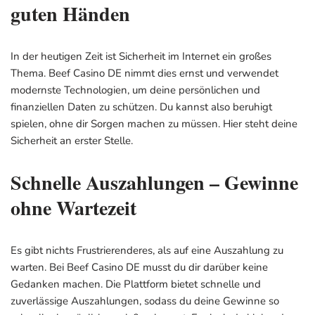
guten Händen
In der heutigen Zeit ist Sicherheit im Internet ein großes
Thema. Beef Casino DE nimmt dies ernst und verwendet
modernste Technologien, um deine persönlichen und
finanziellen Daten zu schützen. Du kannst also beruhigt
spielen, ohne dir Sorgen machen zu müssen. Hier steht deine
Sicherheit an erster Stelle.
Schnelle Auszahlungen – Gewinne
ohne Wartezeit
Es gibt nichts Frustrierenderes, als auf eine Auszahlung zu
warten. Bei Beef Casino DE musst du dir darüber keine
Gedanken machen. Die Plattform bietet schnelle und
zuverlässige Auszahlungen, sodass du deine Gewinne so