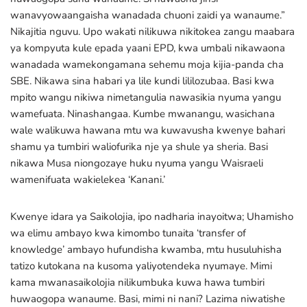
wanavyowaangaisha wanadada chuoni zaidi ya wanaume.”
Nikajitia nguvu. Upo wakati nilikuwa nikitokea zangu maabara
ya kompyuta kule epada yaani EPD, kwa umbali nikawaona
wanadada wamekongamana sehemu moja kijia-panda cha
SBE. Nikawa sina habari ya lile kundi lililozubaa. Basi kwa
mpito wangu nikiwa nimetangulia nawasikia nyuma yangu
wamefuata. Ninashangaa. Kumbe mwanangu, wasichana
wale walikuwa hawana mtu wa kuwavusha kwenye bahari
shamu ya tumbiri waliofurika nje ya shule ya sheria. Basi
nikawa Musa niongozaye huku nyuma yangu Waisraeli
wamenifuata wakielekea ‘Kanani.’
Kwenye idara ya Saikolojia, ipo nadharia inayoitwa; Uhamisho
wa elimu ambayo kwa kimombo tunaita ‘transfer of
knowledge’ ambayo hufundisha kwamba, mtu husuluhisha
tatizo kutokana na kusoma yaliyotendeka nyumaye. Mimi
kama mwanasaikolojia nilikumbuka kuwa hawa tumbiri
huwaogopa wanaume. Basi, mimi ni nani? Lazima niwatishe