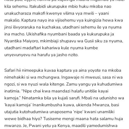
kila sehemu. Itakubidi ukurupuke mbio huku mkoba nao
unakucharaza makofi kwenye vilima vya mwili – yaani
makalio. Kaptura nayo ina vijisehemu vya kuingizia hewa kwa
jinsi ilivyoraruka na kuchakaa, utadhani sehemu ile ya nyuma
ina macho. Ukishafika nyumbani baada ya kukurupuka ja
Nyantika Maiyoro, mkimbiaji shupavu wa Gusii siku za nyuma,
utadhani madaftari kahariwa kule nyuma kumbe
unyevunyevu na harufu ya jasho nzito.
Safari hii nimeepuka kuvaa kaptura ya aina yoyote na mkoba
nimehakiki si wa mchungwa. Ingawaje ni mweusi, sasa ni wa
ngozi, si wa nyuzi wala kitenge. Zamu yangu ya kuhudumiwa
inatimia. “Nipe chai kwa maandazi halafu unitilie kayai
kamoja.” Ninatamka bila ya kujali sarufi. Mbali na udunisho wa
‘kayai kamoja’ Inanikumbusha kuwa, ukienda Mwanza, basi
utajutia kutohudumiwa unaposema ‘nipe’ kwani unamiliki
wewe bidhaa hiyo? Tusiseme mengi maana hata salamu huja
mwanzo. Je, Pwani yetu ya Kenya, maadili yamedumishwa