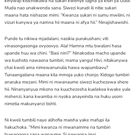
kinywaji kisichokuwa na sukari kwenye lugha ya kisiri ya Gusii.
Muda nao unakwenda sana. Siwezi kurudi ili nitie sukari
maana hata nishazoe mimi. “Kwanza sukari ni sumu mwilini, ni
vizuri kunywa ya namna hii maana ni afya hii.” Ninajishawishi.
Punde tu nikiwa mjadalani, nasikia purukushani, viti
vinasongasonga ovyoovyo. Ala! Hamna mtu bwaloni hasa
upande huu wa chini. “Basi nini?” Ninakodoa macho upande
wa kushoto nawaona tumbiri, mama yangu! Hivi, nitakunywa
chai kweli ama nimewanunulia hawa wapumbavu?
Tunaangaliana maana kila mmoja yuko chonjo. Kidogo tumbiri
anaruka mezani. Mimi ni mwanaume siwezi kuchezewa shere
hii. Ninanyanyua mkono na kuuchezesha kuelekea kwake yule
mshenzi, kana kwamba ni nyoka anayeinda na huku usoni
nimetia makunyanzi tishti.
Ni kweli tumbili naye alihofia maisha yake mafupi ila
hakuchoka. “Mimi kwanza ni mwanamme na tumbiri
huwaogopa sana wanaume. Si nawaona jinsi