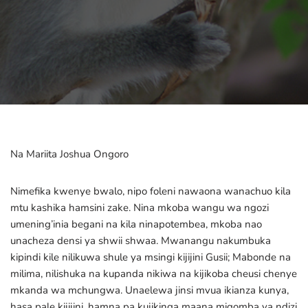
Na Mariita Joshua Ongoro
Nimefika kwenye bwalo, nipo foleni nawaona wanachuo kila
mtu kashika hamsini zake. Nina mkoba wangu wa ngozi
umening’inia begani na kila ninapotembea, mkoba nao
unacheza densi ya shwii shwaa. Mwanangu nakumbuka
kipindi kile nilikuwa shule ya msingi kijijini Gusii; Mabonde na
milima, nilishuka na kupanda nikiwa na kijikoba cheusi chenye
mkanda wa mchungwa. Unaelewa jinsi mvua ikianza kunya,
hasa pale kijijini, hamna pa kujikinga maana migomba ya ndizi