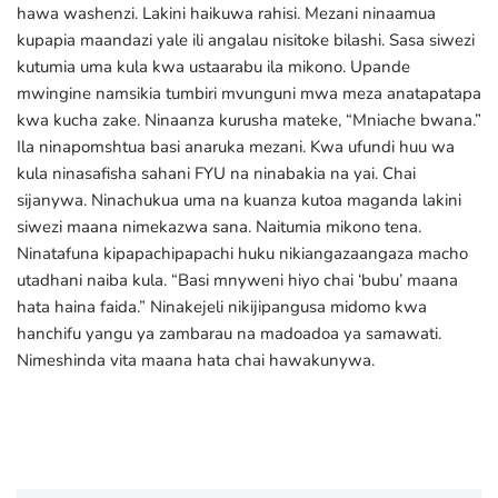
hawa washenzi. Lakini haikuwa rahisi. Mezani ninaamua
kupapia maandazi yale ili angalau nisitoke bilashi. Sasa siwezi
kutumia uma kula kwa ustaarabu ila mikono. Upande
mwingine namsikia tumbiri mvunguni mwa meza anatapatapa
kwa kucha zake. Ninaanza kurusha mateke, “Mniache bwana.”
Ila ninapomshtua basi anaruka mezani. Kwa ufundi huu wa
kula ninasafisha sahani FYU na ninabakia na yai. Chai
sijanywa. Ninachukua uma na kuanza kutoa maganda lakini
siwezi maana nimekazwa sana. Naitumia mikono tena.
Ninatafuna kipapachipapachi huku nikiangazaangaza macho
utadhani naiba kula. “Basi mnyweni hiyo chai ‘bubu’ maana
hata haina faida.” Ninakejeli nikijipangusa midomo kwa
hanchifu yangu ya zambarau na madoadoa ya samawati.
Nimeshinda vita maana hata chai hawakunywa.