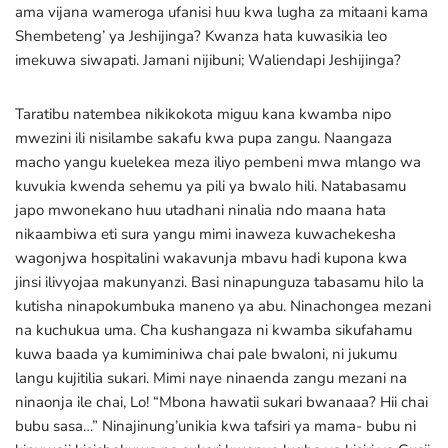
ama vijana wameroga ufanisi huu kwa lugha za mitaani kama
Shembeteng’ ya Jeshijinga? Kwanza hata kuwasikia leo
imekuwa siwapati. Jamani nijibuni; Waliendapi Jeshijinga?
Taratibu natembea nikikokota miguu kana kwamba nipo
mwezini ili nisilambe sakafu kwa pupa zangu. Naangaza
macho yangu kuelekea meza iliyo pembeni mwa mlango wa
kuvukia kwenda sehemu ya pili ya bwalo hili. Natabasamu
japo mwonekano huu utadhani ninalia ndo maana hata
nikaambiwa eti sura yangu mimi inaweza kuwachekesha
wagonjwa hospitalini wakavunja mbavu hadi kupona kwa
jinsi ilivyojaa makunyanzi. Basi ninapunguza tabasamu hilo la
kutisha ninapokumbuka maneno ya abu. Ninachongea mezani
na kuchukua uma. Cha kushangaza ni kwamba sikufahamu
kuwa baada ya kumiminiwa chai pale bwaloni, ni jukumu
langu kujitilia sukari. Mimi naye ninaenda zangu mezani na
ninaonja ile chai, Lo! “Mbona hawatii sukari bwanaaa? Hii chai
bubu sasa…” Ninajinung’unikia kwa tafsiri ya mama- bubu ni