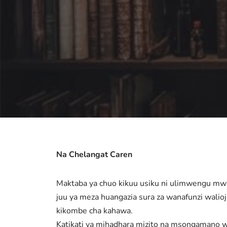
Na Chelangat Caren
Maktaba ya chuo kikuu usiku ni ulimwengu mwin
juu ya meza huangazia sura za wanafunzi walioj
kikombe cha kahawa.
Katikati ya mihadhara mizito na msongamano wa