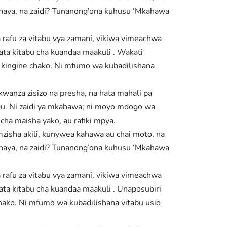
e haya, na zaidi? Tunanong’ona kuhusu ‘Mkahawa
afu za vitabu vya zamani, vikiwa vimeachwa
ata kitabu cha kuandaa maakuli . Wakati
a kingine chako. Ni mfumo wa kubadilishana
anza zisizo na presha, na hata mahali pa
ugu. Ni zaidi ya mkahawa; ni moyo mdogo wa
cha maisha yako, au rafiki mpya.
zisha akili, kunywea kahawa au chai moto, na
e haya, na zaidi? Tunanong’ona kuhusu ‘Mkahawa
afu za vitabu vya zamani, vikiwa vimeachwa
ata kitabu cha kuandaa maakuli . Unaposubiri
hako. Ni mfumo wa kubadilishana vitabu usio