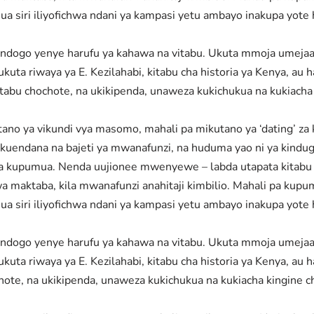
ajua siri iliyofichwa ndani ya kampasi yetu ambayo inakupa yot
dogo yenye harufu ya kahawa na vitabu. Ukuta mmoja umejaa r
a riwaya ya E. Kezilahabi, kitabu cha historia ya Kenya, au h
itabu chochote, na ukikipenda, unaweza kukichukua na kukiach
ya vikundi vya masomo, mahali pa mikutano ya ‘dating’ za kw
ia kuendana na bajeti ya mwanafunzi, na huduma yao ni ya kind
i ya kupumua. Nenda uujionee mwenyewe – labda utapata kitabu 
 maktaba, kila mwanafunzi anahitaji kimbilio. Mahali pa kupum
ajua siri iliyofichwa ndani ya kampasi yetu ambayo inakupa yot
dogo yenye harufu ya kahawa na vitabu. Ukuta mmoja umejaa r
a riwaya ya E. Kezilahabi, kitabu cha historia ya Kenya, au h
hote, na ukikipenda, unaweza kukichukua na kukiacha kingine c