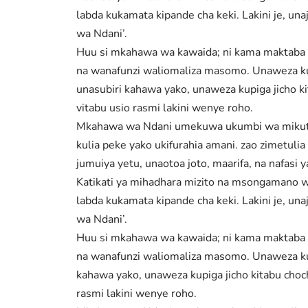
labda kukamata kipande cha keki. Lakini je, un
wa Ndani’.
Huu si mkahawa wa kawaida; ni kama maktaba n
na wanafunzi waliomaliza masomo. Unaweza kukut
unasubiri kahawa yako, unaweza kupiga jicho k
vitabu usio rasmi lakini wenye roho.
Mkahawa wa Ndani umekuwa ukumbi wa mikutano 
kulia peke yako ukifurahia amani. zao zimetul
jumuiya yetu, unaotoa joto, maarifa, na nafas
Katikati ya mihadhara mizito na msongamano wa
labda kukamata kipande cha keki. Lakini je, un
wa Ndani’.
Huu si mkahawa wa kawaida; ni kama maktaba n
na wanafunzi waliomaliza masomo. Unaweza kukut
kahawa yako, unaweza kupiga jicho kitabu choc
rasmi lakini wenye roho.