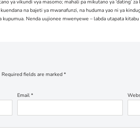
ya vikundi vya masomo; mahali pa mikutano ya ‘dating’ za kw
ia kuendana na bajeti ya mwanafunzi, na huduma yao ni ya kind
i ya kupumua. Nenda uujionee mwenyewe – labda utapata kitabu 
.
Required fields are marked
*
Email
*
Webs