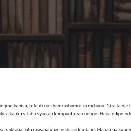
gine kabisa, tofauti na shamrashamra za mchana. Giza la nje 
ikita katika vitabu vyao au kompyuta zao ndogo. Hapa ndipo ndo
 maktaba, kila mwanafunzi anahitaji kimbilio. Mahali pa kupum