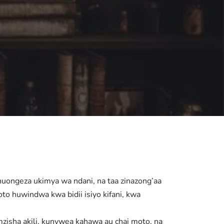
huongeza ukimya wa ndani, na taa zinazong’aa
to huwindwa kwa bidii isiyo kifani, kwa
zisha akili, kunywea kahawa au chai moto, na