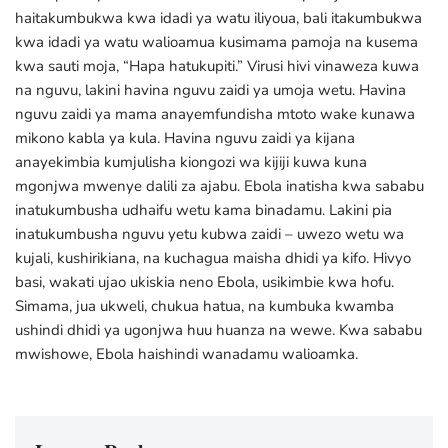
haitakumbukwa kwa idadi ya watu iliyoua, bali itakumbukwa
kwa idadi ya watu walioamua kusimama pamoja na kusema
kwa sauti moja, “Hapa hatukupiti.” Virusi hivi vinaweza kuwa
na nguvu, lakini havina nguvu zaidi ya umoja wetu. Havina
nguvu zaidi ya mama anayemfundisha mtoto wake kunawa
mikono kabla ya kula. Havina nguvu zaidi ya kijana
anayekimbia kumjulisha kiongozi wa kijiji kuwa kuna
mgonjwa mwenye dalili za ajabu. Ebola inatisha kwa sababu
inatukumbusha udhaifu wetu kama binadamu. Lakini pia
inatukumbusha nguvu yetu kubwa zaidi – uwezo wetu wa
kujali, kushirikiana, na kuchagua maisha dhidi ya kifo. Hivyo
basi, wakati ujao ukiskia neno Ebola, usikimbie kwa hofu.
Simama, jua ukweli, chukua hatua, na kumbuka kwamba
ushindi dhidi ya ugonjwa huu huanza na wewe. Kwa sababu
mwishowe, Ebola haishindi wanadamu walioamka.