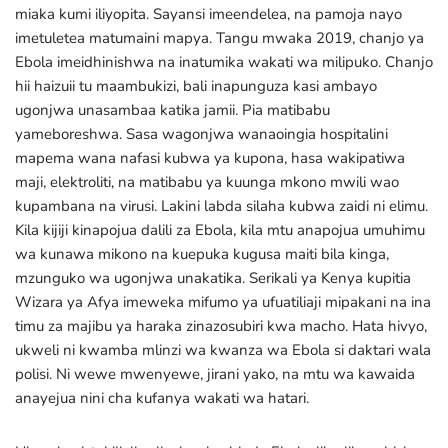
miaka kumi iliyopita. Sayansi imeendelea, na pamoja nayo
imetuletea matumaini mapya. Tangu mwaka 2019, chanjo ya
Ebola imeidhinishwa na inatumika wakati wa milipuko. Chanjo
hii haizuii tu maambukizi, bali inapunguza kasi ambayo
ugonjwa unasambaa katika jamii. Pia matibabu
yameboreshwa. Sasa wagonjwa wanaoingia hospitalini
mapema wana nafasi kubwa ya kupona, hasa wakipatiwa
maji, elektroliti, na matibabu ya kuunga mkono mwili wao
kupambana na virusi. Lakini labda silaha kubwa zaidi ni elimu.
Kila kijiji kinapojua dalili za Ebola, kila mtu anapojua umuhimu
wa kunawa mikono na kuepuka kugusa maiti bila kinga,
mzunguko wa ugonjwa unakatika. Serikali ya Kenya kupitia
Wizara ya Afya imeweka mifumo ya ufuatiliaji mipakani na ina
timu za majibu ya haraka zinazosubiri kwa macho. Hata hivyo,
ukweli ni kwamba mlinzi wa kwanza wa Ebola si daktari wala
polisi. Ni wewe mwenyewe, jirani yako, na mtu wa kawaida
anayejua nini cha kufanya wakati wa hatari.