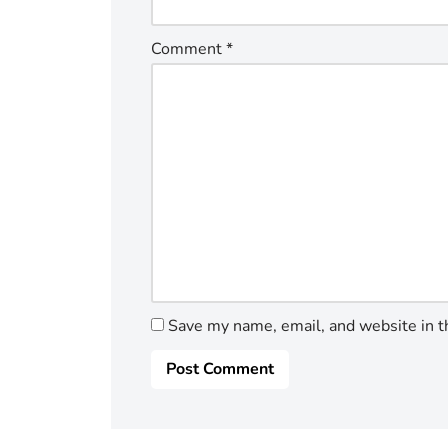
Comment
*
Save my name, email, and website in t