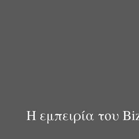
Skip
to
content
Η εμπειρία του Bi