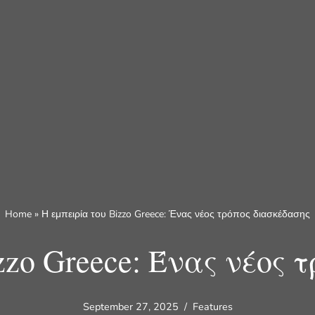
Home
»
Η εμπειρία του Bizzo Greece: Ένας νέος τρόπος διασκέδασης
zzo Greece: Ένας νέος 
September 27, 2025
Features