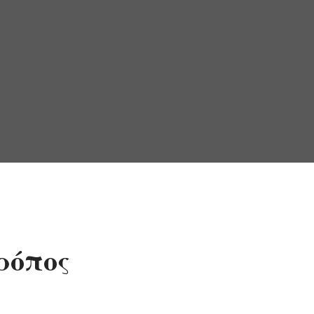
τρόπος