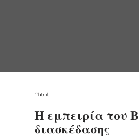
“`html
Η εμπειρία του Bi
διασκέδασης