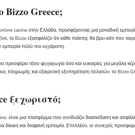
 Bizzo Greece;
 online casino στην Ελλάδα, προσφέροντας μια μοναδική εμπειρ
ίνο, το Bizzo εξασφαλίζει ότι κάθε παίκτης θα βρει κάτι που ται
ν εμπειρία πολύ πιο ευχάριστη.
α προσφέρει τόσο ψυχαγωγία όσο και ευκαιρίες για μεγάλα κέρ
ους πληρωμής και εξαιρετική εξυπηρέτηση πελατών, το Bizzo Gr
ece ξεχωριστό;
sino· είναι μια πλατφόρμα που συνδυάζει διασκέδαση και ασφάλ
ια δίκαιη και διαφανή εμπειρία. Επιπλέον, οι συνεχείς προσφορ